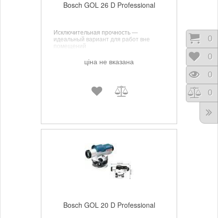
Bosch GOL 26 D Professional
Исключительная прочность —
Коши
0
идеальный вариант для работ вне
помещений
Відк
0
ціна не вказана
Пере
0
Порі
0
Bosch GOL 20 D Professional