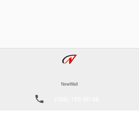
NewWall
(098) 158-80-88
office@newwall.kiev.ua