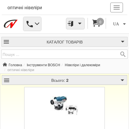
оптичні нівеліри
0
UA
КАТАЛОГ
ТОВАРІВ
Головна
Інструменти BOSCH
Нівеліри і далекоміри
оптичні нівеліри
Всього:
2