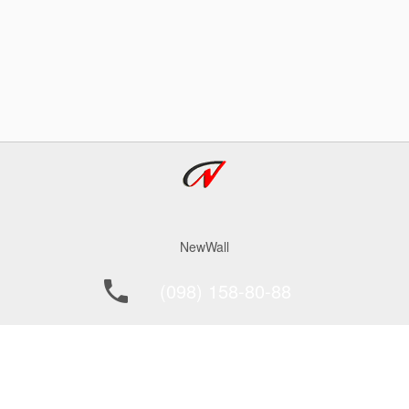
NewWall
(098) 158-80-88
office@newwall.kiev.ua