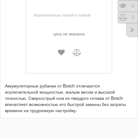
Пере
0
Исключительно легкий и точный
Порі
0
ціна не вказана
Аккумуляторные рубанки от Bosch отличаются
исключительной мощностью, малым весом и высокой
точностью. Сверхострый нож из твердого сплава от Bosch
впечатляет возможностью его быстрой замены без затраты
времени на трудоемкую настройку.