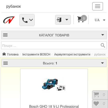
рубанок
0
UA
КАТАЛОГ
ТОВАРІВ
Головна
Інструменти BOSCH
Акумуляторні інструменти
рубанок
Всього:
1
Коши
0
Відк
0
Bosch GHO 18 V-LI Professional